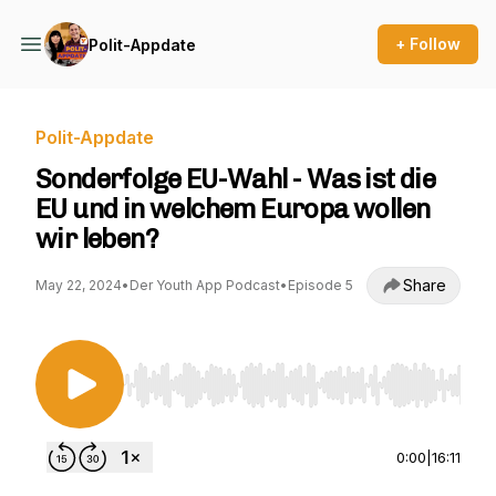
+ Follow
Polit-Appdate
Polit-Appdate
Sonderfolge EU-Wahl - Was ist die
EU und in welchem Europa wollen
wir leben?
Share
May 22, 2024
•
Der Youth App Podcast
•
Episode 5
Use Left/Right to seek, Home/End to jump to st
0:00
|
16:11