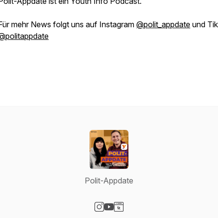
Polit-Appdate ist ein Youth Info Podcast.
Für mehr News folgt uns auf Instagram
@polit_appdate
und Tik
@politappdate
Polit-Appdate
Visit our Instagram page
Visit our YouTube page
Visit our Website page