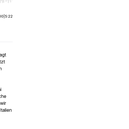
r end. Hold shift to jump forward or backward.
00
|
5:22
sagt
tzt
n
i
che
wir
talien