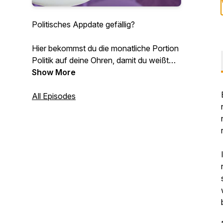
Politisches Appdate gefällig?
Hier bekommst du die monatliche Portion
Politik auf deine Ohren, damit du weißt
was in Südtirol abgeht!
Show More
Viel Spaß! :)
All Episodes