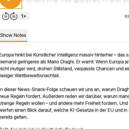
Use Left/Right to seek, Home/End to jump to start o
0:
Show Notes
Europa hinkt bei Künstlicher Intelligenz massiv hinterher – das 
niemand geringeres als Mario Draghi. Er warnt: Wenn Europa je
nicht mutiger wird, drohen Stillstand, verpasste Chancen und ei
riesiger Wettbewerbsnachteil.
In dieser News-Snack-Folge schauen wir uns an, warum Dragh
neue Regeln fordert. Außerdem reden wir darüber, warum man
strenge Regeln wollen – und andere mehr Freiheit fordern. Und 
werfen einen Blick darauf, welche KI-Gesetze in der EU und in I
bereits gelten.