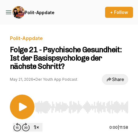
+ Follow
Polit-Appdate
Polit-Appdate
Folge 21 - Psychische Gesundheit:
Ist der Basispsychologe der
nächste Schritt?
Share
May 21, 2026
•
Der Youth App Podcast
Use Left/Right to seek, Home/End to jump to st
0:00
|
11:58