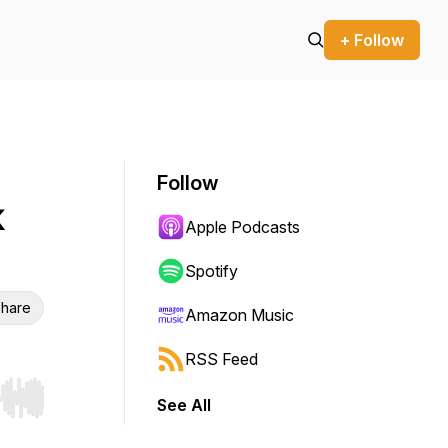
+ Follow
Follow
k
Apple Podcasts
Spotify
hare
Amazon Music
RSS Feed
See All
r end. Hold shift to jump forward or backward.