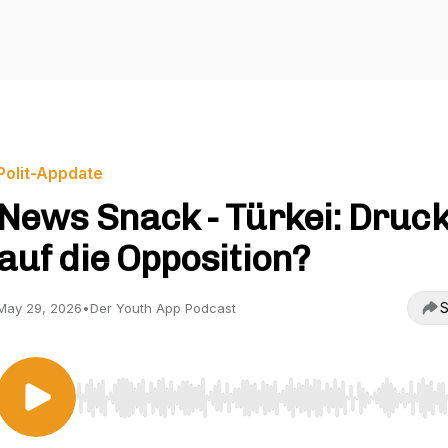
Polit-Appdate
News Snack - Türkei: Druc
auf die Opposition?
S
May 29, 2026
•
Der Youth App Podcast
Use Left/Right to seek, Home/End to jump to start o