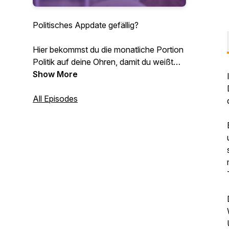
Politisches Appdate gefällig?
Hier bekommst du die monatliche Portion
Politik auf deine Ohren, damit du weißt
was in Südtirol abgeht!
Show More
Viel Spaß! :)
All Episodes