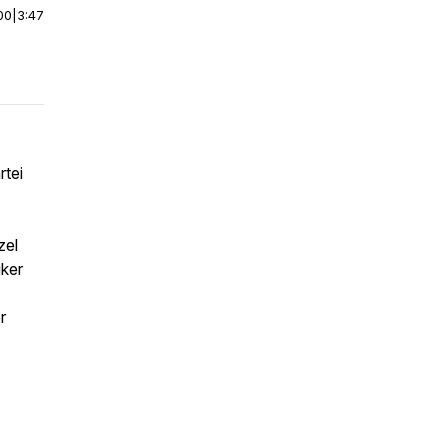
00
|
3:47
rtei
zel
iker
r